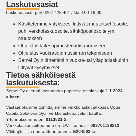
Laskutusasiat
Laskutusasiat: puh 0207 429 401 / klo 8.00-16.00
Käsittelemme yritykseesi liittyvät muutokset (osoite,
puh, verkkolaskuosoite, sähköpostiosoite ym
muutokset)
Ohjeistus laitesopimusten irtisanomiseen
Ohjeistus vuokrasopimussiirron tekemiseen
Semel Oy:n lähettämiin vuokra- tai ylläpitolaskuihin
liittyvät kysymykset
Tietoa sähköisestä
laskutuksesta:
Semel Oy ei enää vastaanota paperisia ostolaskuja
1.1.2024
alkaen
.
Vastaanotamme toimittajiemme verkkolaskut jatkossa Opus
Capita Solutions Oy:n verkkolaskupalvelun kautta.
Y-tunnuksemme on:
0113821-2
Verkkolaskuosoitteemme on: OVT-tunnus =
003701138212
Välittäjän – ja operaattorin tunnus:
E204503
tai