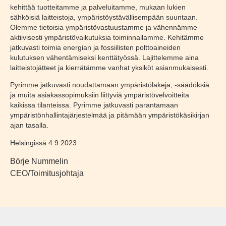
kehittää tuotteitamme ja palveluitamme, mukaan lukien
sähköisiä laitteistoja, ympäristöystävällisempään suuntaan.
Olemme tietoisia ympäristövastuustamme ja vähennämme
aktiivisesti ympäristövaikutuksia toiminnallamme. Kehitämme
jatkuvasti toimia energian ja fossiilisten polttoaineiden
kulutuksen vähentämiseksi kenttätyössä. Lajittelemme aina
laitteistojätteet ja kierrätämme vanhat yksiköt asianmukaisesti.
Pyrimme jatkuvasti noudattamaan ympäristölakeja, -säädöksiä
ja muita asiakassopimuksiin liittyviä ympäristövelvoitteita
kaikissa tilanteissa. Pyrimme jatkuvasti parantamaan
ympäristönhallintajärjestelmää ja pitämään ympäristökäsikirjan
ajan tasalla.
Helsingissä 4.9.2023
Börje Nummelin
CEO/Toimitusjohtaja