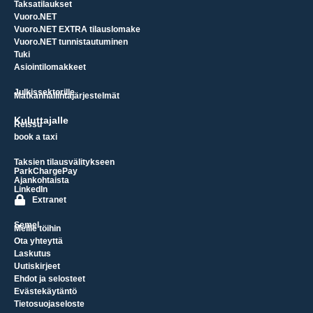
Taksatilaukset
Vuoro.NET
Vuoro.NET EXTRA tilauslomake
Vuoro.NET tunnistautuminen
Tuki
Asiointilomakkeet
Julkissektorille
Matkanhallintajärjestelmät
Kuluttajalle
Reissu
book a taxi
Taksien tilausvälitykseen
ParkChargePay
Ajankohtaista
LinkedIn
Extranet
Semel
Meille töihin
Ota yhteyttä
Laskutus
Uutiskirjeet
Ehdot ja selosteet
Evästekäytäntö
Tietosuojaseloste