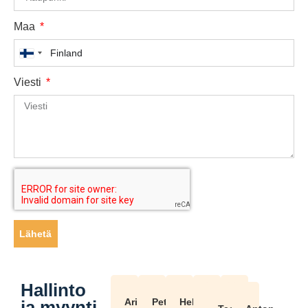
Maa
Finland
+358
Viesti
Lähetä
Hallinto
Ari
Petri
Heli
Markku
Kalle
ja myynti