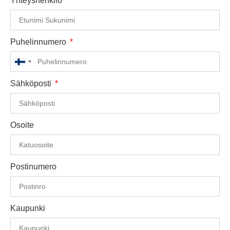
Yhteyshenkilö
Puhelinnumero
Finland
+358
Sähköposti
Osoite
Postinumero
Kaupunki