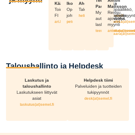
Teemu
Anton
Kääriäinen
Ikonen
Ahdinkallio
Nutivaara
Ruikka
Pastila
Mattsson
Toimitusjohtaja
Operativinen
Talousjohtaja
Myynti,
Myyntipäällikkö,
Myynti,
Reissu,
FI
johtaja
taksamittaripalvelu,
järjestelmämyynt
if.lemes(ta)oillaknidha.ileh
autoilijapalvelut,
ajovälitys
asennusliikkeet
if.lemes(ta)neniairaak.ira
if.lemes(ta)nenoki.irtep
if.lemes(ta)akkiur.
laskutus
myynti
if.lemes(ta)alitsap.ume
if.lemes(ta)nos
if.lemes(ta)araavitun.ukk
Taloushallinto ja Helpdesk
Laskutus ja
Helpdesk tiimi
taloushallinto
Palveluiden ja tuotteiden
Laskutukseen liittyvät
tukipyynnöt
asiat
if.lemes(ta)ksed
if.lemes(ta)sutuksal