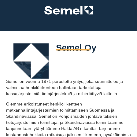
Semel Oy
Semel on vuonna 1971 perustettu yritys, joka suunnittelee ja
valmistaa henkilöliikenteen hallintaan tarkoitettuja
kassajärjestelmiä, tietojärjestelmiä ja niihin liittyviä laitteita.
Olemme erikoistuneet henkilöliikenteen
matkanhallintajärjestelmien toimittamiseen Suomessa ja
Skandinaviassa. Semel on Pohjoismaiden johtava taksien
tietojärjestelmien toimittaja, ja Skandinaviassa toimintaamme
laajennetaan tytäryhtiömme Halda AB:n kautta. Tarjoamme
kustannustehokkaita ratkaisuja julkisen liikenteen, pysäköinnin ja