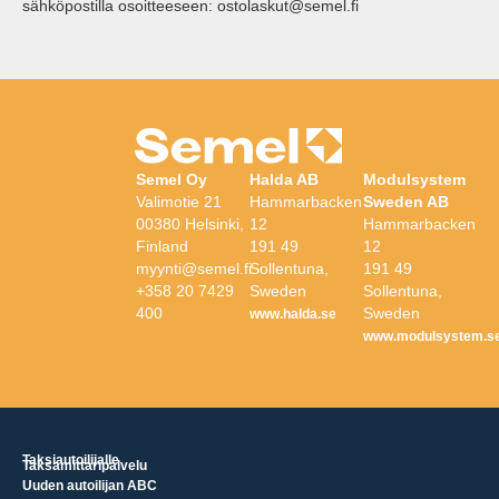
sähköpostilla osoitteeseen: ostolaskut@semel.fi
Semel Oy
Halda AB
Modulsystem
Valimotie 21
Hammarbacken
Sweden AB
00380 Helsinki,
12
Hammarbacken
Finland
191 49
12
myynti@semel.fi
Sollentuna,
191 49
+358 20 7429
Sweden
Sollentuna,
400
Sweden
www.halda.se
www.modulsystem.s
Taksiautoilijalle
Taksamittaripalvelu
Uuden autoilijan ABC