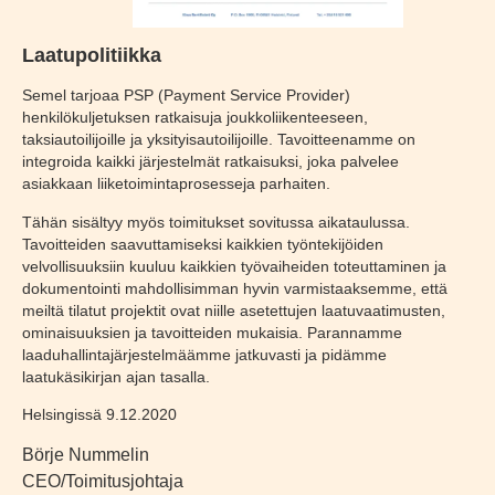
Laatupolitiikka
Semel tarjoaa PSP (Payment Service Provider)
henkilökuljetuksen ratkaisuja joukkoliikenteeseen,
taksiautoilijoille ja yksityisautoilijoille. Tavoitteenamme on
integroida kaikki järjestelmät ratkaisuksi, joka palvelee
asiakkaan liiketoimintaprosesseja parhaiten.
Tähän sisältyy myös toimitukset sovitussa aikataulussa.
Tavoitteiden saavuttamiseksi kaikkien työntekijöiden
velvollisuuksiin kuuluu kaikkien työvaiheiden toteuttaminen ja
dokumentointi mahdollisimman hyvin varmistaaksemme, että
meiltä tilatut projektit ovat niille asetettujen laatuvaatimusten,
ominaisuuksien ja tavoitteiden mukaisia. Parannamme
laaduhallintajärjestelmäämme jatkuvasti ja pidämme
laatukäsikirjan ajan tasalla.
Helsingissä 9.12.2020
Börje Nummelin
CEO/Toimitusjohtaja