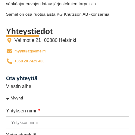
sähköajoneuvojen latausjärjestelmien tarpeisiin.
Semel on osa ruotsalaista KG Knutsson AB -konsernia.
Yhteystiedot
Valimotie 21 00380 Helsinki
if.lemes(ta)itnyym
+358 20 7429 400
Ota yhteyttä
Viestin aihe
Yrityksen nimi