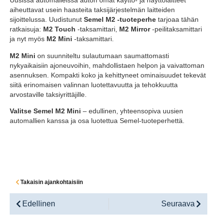
Uusissa automalleissa auton omat käyttö- ja näyttölaitteet
aiheuttavat usein haasteita taksijärjestelmän laitteiden
sijoittelussa. Uudistunut
Semel M2 -tuoteperhe
tarjoaa tähän
ratkaisuja:
M2 Touch
-taksamittari,
M2 Mirror
-peilitaksamittari
ja nyt myös
M2 Mini
-taksamittari.
M2 Mini
on suunniteltu sulautumaan saumattomasti
nykyaikaisiin ajoneuvoihin, mahdollistaen helpon ja vaivattoman
asennuksen. Kompakti koko ja kehittyneet ominaisuudet tekevät
siitä erinomaisen valinnan luotettavuutta ja tehokkuutta
arvostaville taksiyrittäjille.
Valitse Semel M2 Mini
– edullinen, yhteensopiva uusien
automallien kanssa ja osa luotettua Semel-tuoteperhettä.
Takaisin ajankohtaisiin
Edellinen
Seuraava