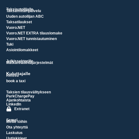
Taksiautoilijalle
Taksamittaripalvelu
Uuden autoilijan ABC
Taksatilaukset
Vuoro.NET
Vuoro.NET EXTRA tilauslomake
Vuoro.NET tunnistautuminen
Tuki
Asiointilomakkeet
Julkissektorille
Matkanhallintajärjestelmät
Kuluttajalle
Reissu
book a taxi
Taksien tilausvälitykseen
ParkChargePay
Ajankohtaista
LinkedIn
Extranet
Semel
Meille töihin
Ota yhteyttä
Laskutus
Uutiskirjeet