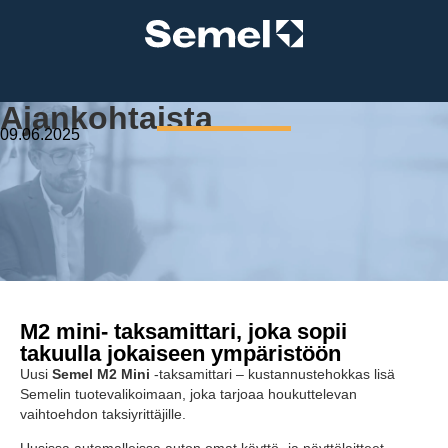
Ajankohtaista
09.06.2025
M2 mini- taksamittari, joka sopii
takuulla jokaiseen ympäristöön
Uusi
Semel M2 Mini
-taksamittari – kustannustehokkas lisä
Semelin tuotevalikoimaan, joka tarjoaa houkuttelevan
vaihtoehdon taksiyrittäjille.