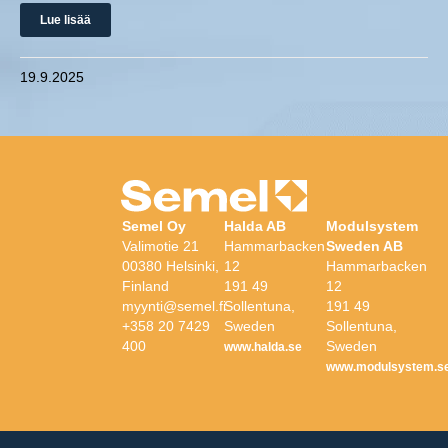
Lue lisää
19.9.2025
Semel Oy
Halda AB
Modulsystem
Valimotie 21
Hammarbacken
Sweden AB
00380 Helsinki,
12
Hammarbacken
Finland
191 49
12
myynti@semel.fi
Sollentuna,
191 49
+358 20 7429
Sweden
Sollentuna,
400
Sweden
www.halda.se
www.modulsystem.s