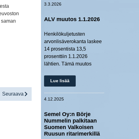
3.3.2026
sesta
oneuvoston
ALV muutos 1.1.2026
an saman
Henkilökuljetusten
arvonlisäverokanta laskee
14 prosentista 13,5
prosenttiin 1.1.2026
lähtien. Tämä muutos
Lue lisää
Seuraava
4.12.2025
Semel Oy:n Börje
Nummelin palkitaan
Suomen Valkoisen
Ruusun ritarimerkillä