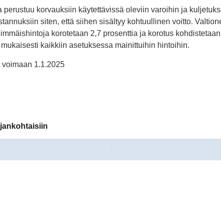
perustuu korvauksiin käytettävissä oleviin varoihin ja kuljetuk
stannuksiin siten, että siihen sisältyy kohtuullinen voitto. Valti
immäishintoja korotetaan 2,7 prosenttia ja korotus kohdisteta
 mukaisesti kaikkiin asetuksessa mainittuihin hintoihin.
t voimaan 1.1.2025
jankohtaisiin