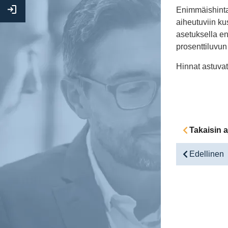
Kirjaudu
Enimmäishinta 
Extranettiin
aiheutuviin ku
asetuksella en
prosenttiluvun
Hinnat astuva
Takaisin a
Edellinen