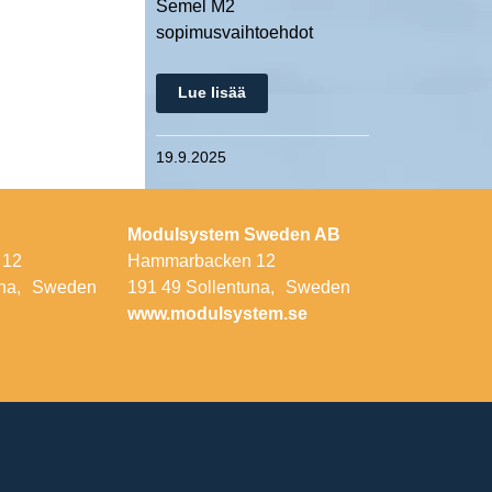
Semel M2
sopimusvaihtoehdot
Lue lisää
19.9.2025
Modulsystem Sweden AB
 12
Hammarbacken 12
una, Sweden
191 49 Sollentuna, Sweden
www.modulsystem.se