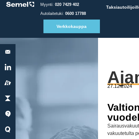
Myynti:
020 7429 402
Taksiautoilijoill
Autolaitetuki:
0600 17788
Verkkokauppa
Autolaitetuki:
0600
17788
LinkedIn
Aja
Reissu
27.12.2024
ParkChargePay
Valtio
Tuki
vuodel
Quick
Sairausvakuut
Start
vakuutetulta 