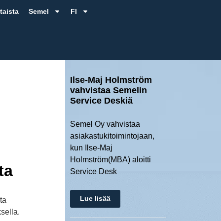
taista
Semel
FI
Ilse-Maj Holmström
vahvistaa Semelin
Service Deskiä
Semel Oy vahvistaa
asiakastukitoimintojaan,
kun Ilse-Maj
Holmström(MBA) aloitti
ta
Service Desk
Lue lisää
ta
sella.