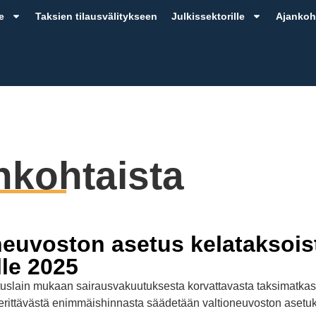
e
Taksien tilausvälitykseen
Julkissektorille
Ajankoh
nkohtaista
neuvoston asetus kelataksois
le 2025
uslain mukaan sairausvakuutuksesta korvattavasta taksimatkas
perittävästä enimmäishinnasta säädetään valtioneuvoston asetuk