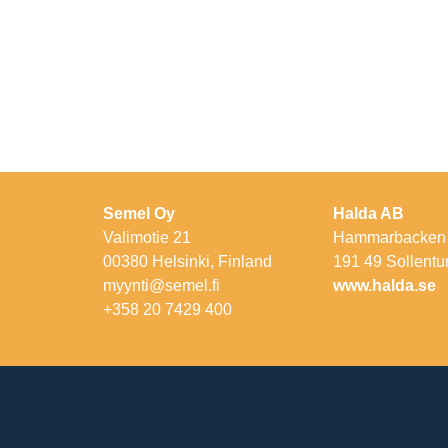
Semel Oy
Halda AB
Valimotie 21
Hammarbacken
00380 Helsinki, Finland
191 49 Sollent
myynti@semel.fi
www.halda.se
+358 20 7429 400